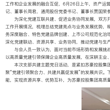
工作和企业发展的融合互促，6月26日上午，资产运
记、董事长周君，通用股份党委书记、董事长贾国荣
为深化党建互联共建、促进业务协同发展，双方
工作开展情况，梳理总结党建亮点与业务发展优势，
务深度融合、特色党建品牌创建、上市公司规范化治
深化党建联动、资源共享、业务协同，推动党建与生
与会人员一致认为，面对当前市场形势和发展挑
以高质量党建引领保障企业高质量发展，在深耕主业
本次支部共建主题党日活动，是紧扣苏豪控股集
聚“党建引领聚合力、共建共赢促发展”的发展共识。
能，实现资源共享、优势互补，为苏豪控股集团高质