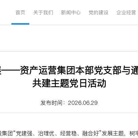
首页
关于我们
新闻中心
党的建设
企业经营
展——资产运营集团本部党支部与
共建主题党日活动
发布时间：2026.06.29
集团“党建强、治理优、经营稳、融合好”发展主题，树