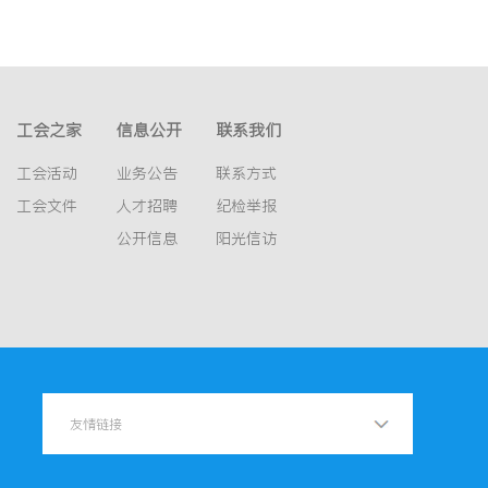
工会之家
信息公开
联系我们
工会活动
业务公告
联系方式
工会文件
人才招聘
纪检举报
公开信息
阳光信访
友情链接