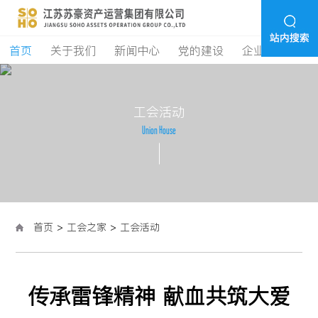
首页
关于我们
新闻中心
党的建设
企业经营
学
工
会
活
动
U
n
i
o
n
H
o
u
s
e
首页
>
工会之家
>
工会活动
传承雷锋精神 献血共筑大爱