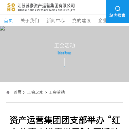
首页
关于我们
新闻中心
党的建设
企业经营
学
工
会
活
动
U
n
i
o
n
H
o
u
s
e
首页
>
工会之家
>
工会活动
资产运营集团团支部举办 “红