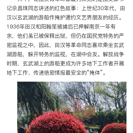
记佘昌珠同志讲述的红色故事：上世纪30年代，田
汉以玄武湖的游船作掩护邀约文艺界朋友的经历。
1936年田汉和阳翰笙被捕后已押解南京一年有
余，他们虽已被保释出狱，但仍在国民党特务的严
密监视之中，因此，田汉等革命同志喜欢乘坐玄武
湖游船，躲开特务的监视，在湖中会友。解放战争
时期，玄武湖上的游船更成为许多地下工作者开展
地下工作、传递绝密情报最安全的“掩体”。